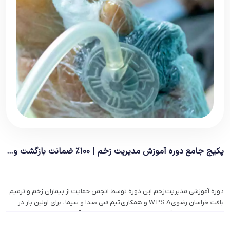
پکیج جامع دوره آموزش مدیریت زخم | ۱۰۰% ضمانت بازگشت وجه
دوره آموزشی مدیریت زخم این دوره توسط انجمن حمایت از بیماران زخم و ترمیم
بافت خراسان رضوی W.P.S.A و همکاری تیم فنی صدا و سیما ، برای اولین بار در
ایران تهیه و تولید گردیده است . بخش هایی از دوره آموزشی
sa.ir/level2/wound_healing_4.mp4https://dl.iwpsa.ir/level2/Debridment_6.mp4