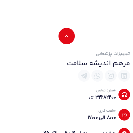
نظرات دانشجویان دوره زخم
p4http://dl.iwpsa.ir/Students/00017.mp4http://dl.iwpsa.ir/Students/00015.mp4
پکیج جامع دوره آموزش مدیریت زخم حاصل […]
تجهیزات پزشکی
مرهم اندیشه سلامت
شماره تماس
۳۲۲۸۲۲۰۰
051
ساعت کاری
8:۰۰ الی 17:۰۰