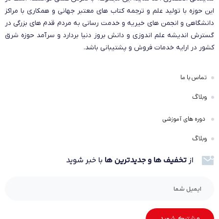
پانسمان آلژینات کلسیم یوروزورب یوروفارم با ابعاد ۱۰*۲۰ سانتی‌متر،
این حوزه با تولید علم و ترجمه کتاب های معتبر جهانی و همکاری با مراکز
با بهره‌گیری از خواص آنتی‌باکتریال و جذب بالای مایعات، بهترین
دانشگاهی و انجمن های خیریه و خدمت رسانی به مردم قدم های بزرگی در
انتخاب برای درمان زخم‌های دیابتی، بستر، جراحی و سوختگی است. این
گسترش اندیشه علم اندوزی و دانش بروز دنیا بردارد و سرآمد حوزه شرق
پانسمان‌ها علاوه بر جذب ترشحات، محیطی مرطوب و مناسب برای
کشور در ارایه خدمات فروش و پشتیبانی باشد.
بازسازی بافت‌ها فراهم می‌کنند و به بهبود سریع‌تر زخم کمک می‌کنند.
بخش خواص آنتی‌باکتریال و ترمیمی
درباره کمپانی Eurofarm
و
تماس با ما
بهترین کلینیک درمان زخم در مشهد
وبلاگ
درباره کمپانی Eurofarm
دوره های آموزشی
وبلاگ
کمپانی Eurofarm، با سابقه‌ای درخشان در تولید محصولات
از
تخفیف ها و جدیدترین ها
با خبر شوید
مراقبت از زخم، از پیشتازان و نوآوران این صنعت است.
مشاهده صفحه محصول در وب‌سایت تولیدکننده
ویژگی‌های خاص این محصول
جذب بالای مایعات زخم